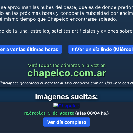
 se aproximan las nubes del oeste, que es de donde predomi
elo en las próximas horas y conocer la nubosidad por encim
 al mismo tiempo que Chapelco encontrarse soleado.
de la luna, estrellas, satélites artificiales y aviones sobr
er a ver las últimas horas
Ver un día lindo (Miérco
Mirá todas las cámaras a la vez en
chapelco.com.ar
imelapses generados al ingresar al sitio chapelco.com.ar. Uso libre con at
Imágenes sueltas:
(a las 08:04 hs.)
Miércoles 5 de Agosto
Ver día completo