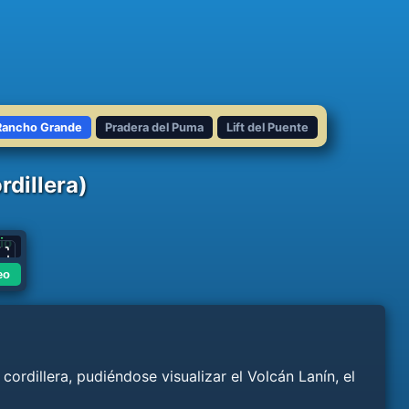
Rancho Grande
Pradera del Puma
Lift del Puente
dillera)
to
eo
ordillera, pudiéndose visualizar el Volcán Lanín, el