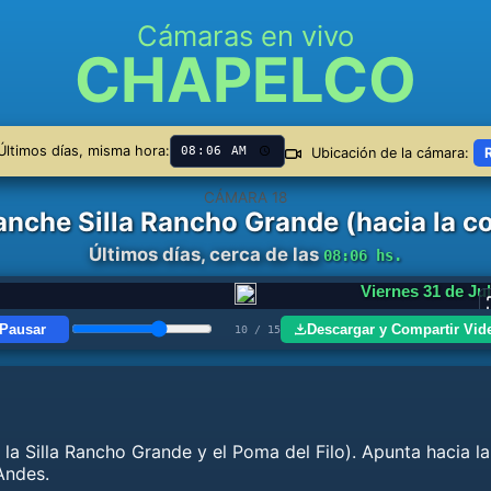
Cámaras en vivo
CHAPELCO
ltimos días, misma hora:
Ubicación de la cámara:
CÁMARA 18
nche Silla Rancho Grande (hacia la cor
Últimos días, cerca de las
08:06 hs.
Lunes 3 de Agos
Pausar
Descargar y Compartir Vid
13 / 15
a Silla Rancho Grande y el Poma del Filo). Apunta hacia la c
Andes.