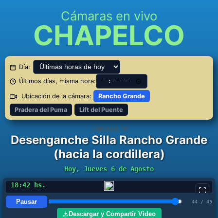
Cámaras en vivo
CHAPELCO
Día:
Últimos días, misma hora:
Ubicación de la cámara:
Rancho Grande
Pradera del Puma
Lift del Puente
CÁMARA 18
Desenganche Silla Rancho Grande
(hacia la cordillera)
Hoy, Jueves 6 de Agosto
15:08 hs.
Pausar
2 / 45
Descargar y Compartir Video