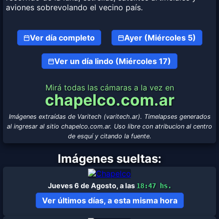
aviones sobrevolando el vecino país.
Ver día completo
Ayer (Miércoles 5)
Ver un día lindo (Miércoles 17)
Mirá todas las cámaras a la vez en
chapelco.com.ar
Imágenes extraídas de Varitech (varitech.ar). Timelapses generados
al ingresar al sitio chapelco.com.ar. Uso libre con atribucion al centro
de esquí y citando la fuente.
Imágenes sueltas:
Jueves 6 de Agosto, a las
18:47 hs.
Ver últimos días, a esta misma hora