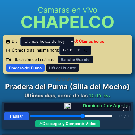
Cámaras en vivo
CHAPELCO
Día:
Últimas horas
Últimos días, misma hora:
Ubicación de la cámara:
Rancho Grande
Pradera del Puma
Lift del Puente
CÁMARA 16
Pradera del Puma (Silla del Mocho)
Últimos días, cerca de las
12:19 hs.
Lunes 3 de Agosto
Pausar
11 / 15
Descargar y Compartir Video