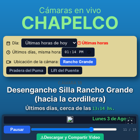
Cámaras en vivo
CHAPELCO
Día:
Últimas horas
Últimos días, misma hora:
Ubicación de la cámara:
Rancho Grande
Pradera del Puma
Lift del Puente
CÁMARA 18
Desenganche Silla Rancho Grande
(hacia la cordillera)
Últimos días, cerca de las
13:14 hs.
Martes 4 de Agosto
Pausar
12 / 15
Descargar y Compartir Video