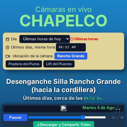
Cámaras en vivo
CHAPELCO
Día:
Últimas horas
Últimos días, misma hora:
Ubicación de la cámara:
Rancho Grande
Pradera del Puma
Lift del Puente
CÁMARA 18
Desenganche Silla Rancho Grande
(hacia la cordillera)
Últimos días, cerca de las
09:52 hs.
Miércoles 5 de Agosto
Pausar
12 / 15
Descargar y Compartir Video